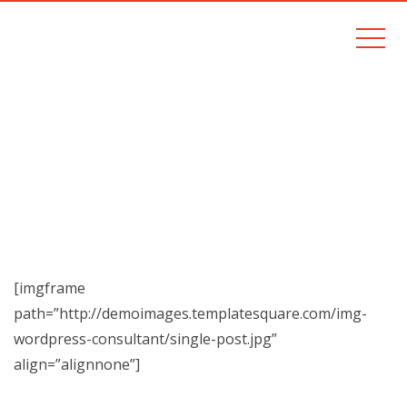
HELLO WORLD!
Home
Blog
Hello world!
[imgframe
path=”http://demoimages.templatesquare.com/img-
wordpress-consultant/single-post.jpg”
align=”alignnone”]