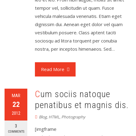
tempor vel, sollicitudin ut quam. Fusce
vehicula malesuada venenatis. Etiam eget
dignissim dui. Aenean eget dolor vel quam
vestibulum posuere. Class aptent taciti
sociosqu ad litora torquent per conubia
nostra, per inceptos himenaeos. Sed…
Read More
Cum sociis natoque
MAR
penatibus et magnis dis.
22
2012
Blog
,
HTML
,
Photography
3
[imgframe
COMMENTS