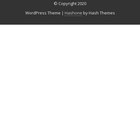
© Copyright 2020
WordPress Theme
|
Hashone
by Hash Themes