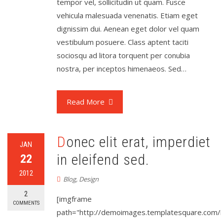
tempor vel, sollicitudin ut quam. Fusce
vehicula malesuada venenatis. Etiam eget
dignissim dui. Aenean eget dolor vel quam
vestibulum posuere. Class aptent taciti
sociosqu ad litora torquent per conubia
nostra, per inceptos himenaeos. Sed…
Read More
Donec elit erat, imperdiet
JAN
in eleifend sed.
22
2012
Blog
,
Design
2
[imgframe
COMMENTS
path="http://demoimages.templatesquare.com/