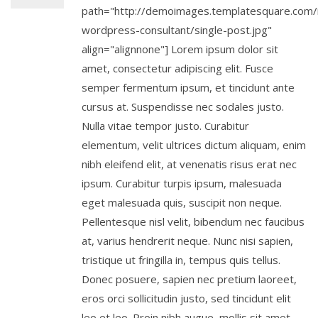
path="http://demoimages.templatesquare.com/
wordpress-consultant/single-post.jpg"
align="alignnone"] Lorem ipsum dolor sit
amet, consectetur adipiscing elit. Fusce
semper fermentum ipsum, et tincidunt ante
cursus at. Suspendisse nec sodales justo.
Nulla vitae tempor justo. Curabitur
elementum, velit ultrices dictum aliquam, enim
nibh eleifend elit, at venenatis risus erat nec
ipsum. Curabitur turpis ipsum, malesuada
eget malesuada quis, suscipit non neque.
Pellentesque nisl velit, bibendum nec faucibus
at, varius hendrerit neque. Nunc nisi sapien,
tristique ut fringilla in, tempus quis tellus.
Donec posuere, sapien nec pretium laoreet,
eros orci sollicitudin justo, sed tincidunt elit
leo et leo. Proin nibh augue, mollis sit amet