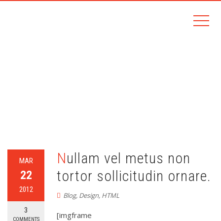
CATEGORY:
BLOG
Home
Blog
Nullam vel metus non
MAR
tortor sollicitudin ornare.
22
2012
Blog
,
Design
,
HTML
3
[imgframe
COMMENTS