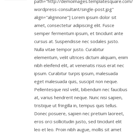
path="http://demoimages.templatesquare.com/
wordpress-consultant/single-post.jpg"
align="alignnone"] Lorem ipsum dolor sit
amet, consectetur adipiscing elit. Fusce
semper fermentum ipsum, et tincidunt ante
cursus at. Suspendisse nec sodales justo.
Nulla vitae tempor justo. Curabitur
elementum, velit ultrices dictum aliquam, enim
nibh eleifend elit, at venenatis risus erat nec
ipsum. Curabitur turpis ipsum, malesuada
eget malesuada quis, suscipit non neque.
Pellentesque nisl velit, bibendum nec faucibus
at, varius hendrerit neque. Nunc nisi sapien,
tristique ut fringilla in, tempus quis tellus.
Donec posuere, sapien nec pretium laoreet,
eros orci sollicitudin justo, sed tincidunt elit
leo et leo. Proin nibh augue, mollis sit amet