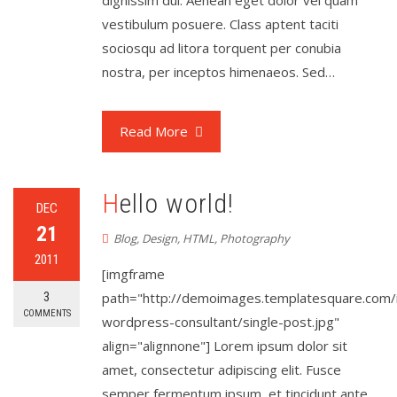
dignissim dui. Aenean eget dolor vel quam
vestibulum posuere. Class aptent taciti
sociosqu ad litora torquent per conubia
nostra, per inceptos himenaeos. Sed…
Read More
Hello world!
DEC
21
Blog
,
Design
,
HTML
,
Photography
2011
[imgframe
3
path="http://demoimages.templatesquare.com/
COMMENTS
wordpress-consultant/single-post.jpg"
align="alignnone"] Lorem ipsum dolor sit
amet, consectetur adipiscing elit. Fusce
semper fermentum ipsum, et tincidunt ante