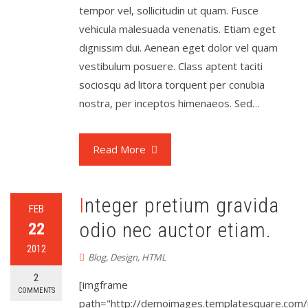
tempor vel, sollicitudin ut quam. Fusce
vehicula malesuada venenatis. Etiam eget
dignissim dui. Aenean eget dolor vel quam
vestibulum posuere. Class aptent taciti
sociosqu ad litora torquent per conubia
nostra, per inceptos himenaeos. Sed…
Read More
Integer pretium gravida
FEB
odio nec auctor etiam.
22
2012
Blog
,
Design
,
HTML
2
[imgframe
COMMENTS
path="http://demoimages.templatesquare.com/