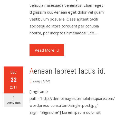
vehicula malesuada venenatis. Etiam eget
dignissim dui. Aenean eget dolor vel quam
vestibulum posuere. Class aptent taciti
sociosqu ad litora torquent per conubia
nostra, per inceptos himenaeos. Sed…
Read More
Aenean laoreet lacus id.
DEC
22
Blog
,
HTML
2011
[imgframe
3
path="http://demoimages.templatesquare.com/
COMMENTS
wordpress-consultant/single-post.jpg"
align="alignnone"] Lorem ipsum dolor sit